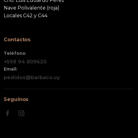
Cno. Luis Eduardo Pérez
Nave Polivalente (roja)
Locales C42 y C44
Contactos
Teléfono
+598 94 809620
Email:
pedidos@barbaco.uy
Seguinos