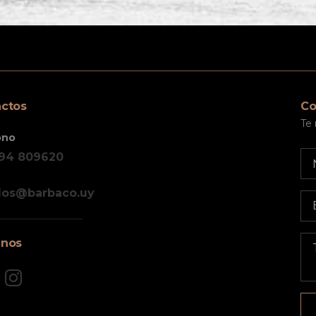
ctos
Co
Te
ono
 94 809620
dos@barbaco.uy
inos