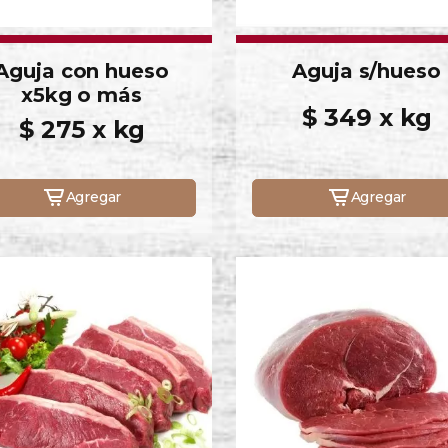
Aguja con hueso
Aguja s/hueso
x5kg o más
$ 349 x kg
$ 275 x kg
Agregar
Agregar