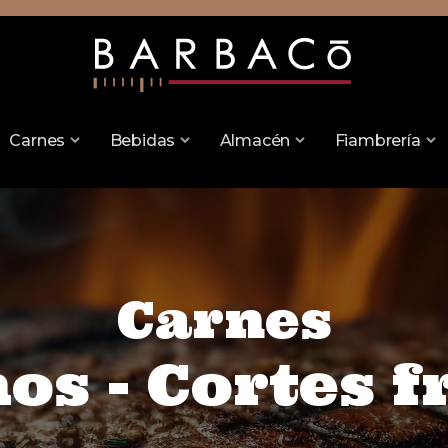
Carnes
Bebidas
Almacén
Fiambrería
Carnes
os - Cortes f