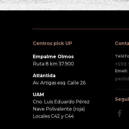
Centros pick UP
Conta
Teléf
Empalme Olmos
Ruta 8 km 37.900
+598
Email:
Atlántida
pedi
Av. Artigas esq. Calle 26
UAM
Segu
Cno. Luis Eduardo Pérez
Nave Polivalente (roja)
Locales C42 y C44