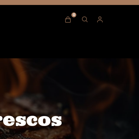
0
rescos