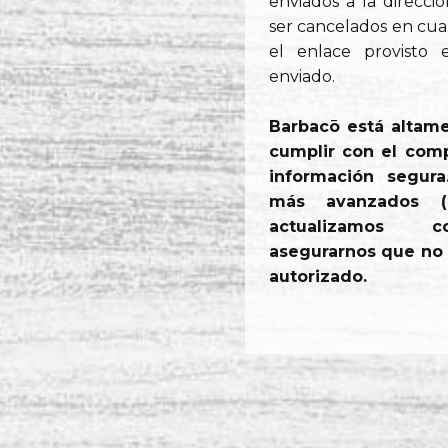
enviados a la direcci
ser cancelados en cu
el enlace provisto 
enviado.
Barbacō está altam
cumplir con el com
información segur
más avanzados (
actualizamos c
asegurarnos que no 
autorizado.