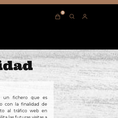
0
cidad
a un fichero que es
io con la finalidad de
cto al tráfico web en
lita las futuras visitas a