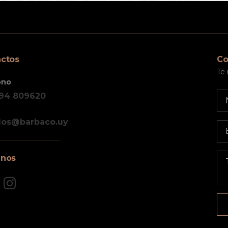
ctos
Co
Te
ono
 94 809620
dos@barbaco.uy
inos