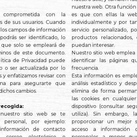
nuestra web. Otra función 
 comprometida con la
es que con ellas la we
s de sus usuarios. Cuando
individualmente y por tan
los campos de información
servicio personalizado, 
podrás ser identificado, lo
productos relacionados
que solo se empleará de
puedan interesar.
minos de este documento.
Nuestro sitio web emplea 
ítica de Privacidad puede
identificar las páginas q
 o ser actualizada por lo
frecuencia.
y enfatizamos revisar con
Esta información es emp
ina para asegurarte que
análisis estadístico y des
dichos cambios.
elimina de forma perman
las cookies en cualqui
recogida:
dispositivo (consultar s
nuestro sitio web se te
utiliza). Sin embargo, 
ón personal, por ejemplo:
proporcionar un mejor s
información de contacto
acceso a información d
 correo electrónico e
personales, a menos que