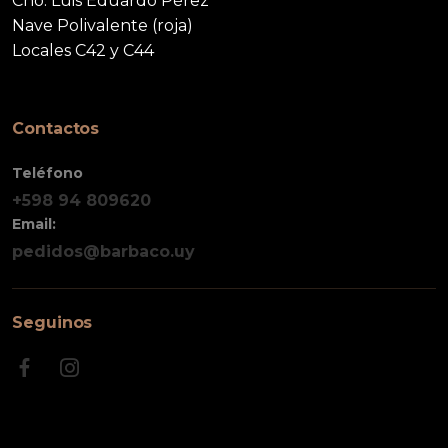
Cno. Luis Eduardo Pérez
Nave Polivalente (roja)
Locales C42 y C44
Contactos
Teléfono
+598 94 809620
Email:
pedidos@barbaco.uy
Seguinos